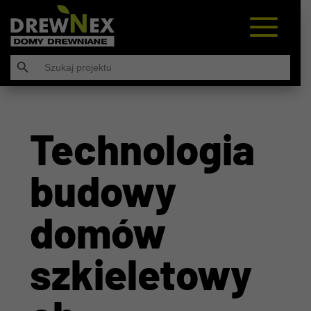
Search Button
Search
for:
Technologia
budowy
domów
szkieletowy