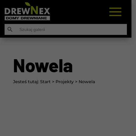
Search Button
Search
for:
Nowela
Jesteś tutaj:
Start
>
Projekty
>
Nowela