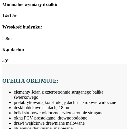
Minimalne wymiary działki:
14x12m
Wysokość budynku:
5,8m
Kąt dachu:
40°
OFERTA OBEJMUJE:
elementy ścian z czterostronnie struganego balika
świerkowego
prefabrykowaną konstrukcję dachu – krokwie widoczne
deski obiciowe na dach, 18mm
belki stropowe widoczne, czterostronnie strugane
okna PCV prostokątne, drewnopodobne
drzwi wejściowe drewniane malowane
okiennice drewniane, malowane