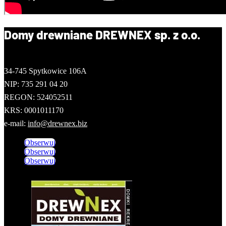
Domy drewniane DREWNEX sp. z o.o.
34-745 Spytkowice 106A
NIP: 735 291 04 20
REGON: 524052511
KRS: 0001011170
e-mail:
info@drewnex.biz
Obserwuj
Obserwuj
Obserwuj