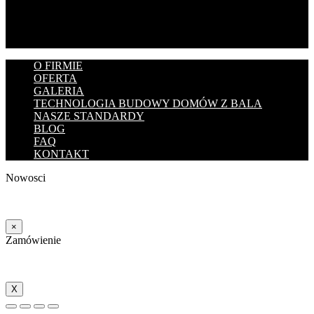
O FIRMIE
OFERTA
GALERIA
TECHNOLOGIA BUDOWY DOMÓW Z BALA
NASZE STANDARDY
BLOG
FAQ
KONTAKT
Nowosci
×
Zamówienie
X