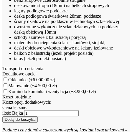
belki stropowe czterostronnie strugane
deskowanie stropu (18mm) na belkach stropowych
legary podłogowe: poddasze
deska podłogowa świerkowa 28mm: poddasze
ściany działowe na poddaszu w technologii szkieletowej
dwustronne wykończenie ścian działowych na poddaszu
deską obiciową 18mm
schody ażurowe z balustradą i poręczą
materiały do ocieplenia ścian – kantówki, stojaki,
deski obiciowe wykończeniowe na ściany izolowane
balkon z balustradą (jeżeli projekt posiada)
taras (jeżeli projekt posiada)
Transport do ustalenia.
Dodatkowe opcje:
Okiennice
(+6.000,00 zł)
Malowanie
(+4.500,00 zł)
Komin do kominka i wentylacja
(+8.900,00 zł)
Koszt projektu:
Koszt opcji dodatkowych:
Cena łącznie:
ilość Bajka
Dodaj do koszyka
Podane ceny domów całosezonowych są kosztami szacunkowymi -