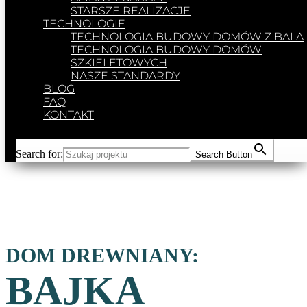
STARSZE REALIZACJE
TECHNOLOGIE
TECHNOLOGIA BUDOWY DOMÓW Z BALA
TECHNOLOGIA BUDOWY DOMÓW
SZKIELETOWYCH
NASZE STANDARDY
BLOG
FAQ
KONTAKT
Search for:
Search Button
DOM DREWNIANY:
BAJKA