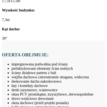
17,5x15,5m
Wysokość budynku:
7,3m
Kąt dachu:
39°
OFERTA OBEJMUJE:
impregnowana podwalina pod ściany
prefabrykowane elementy ścian nośnych
ściany działowe parteru z bali
więźba dachowa czterostronnie strugana, widoczna
deskowanie dachu nakrokwiowo
łaty i kontrłaty dachowe
deski zarynnowe, wiatrownice
okna PCV prostokątne, trzyszybowe, drewnopodobne
drzwi wejściowe drewniane
okna dachowe (jeżeli projekt posiada)