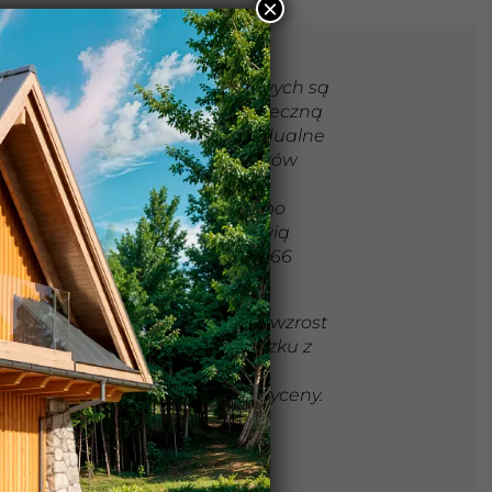
×
ane ceny domów całosezonowych są
ztami szacunkowymi - na ostateczną
enę mogą mieć wpływ indywidualne
lenia. Ceny nie zawierają kosztów
nsportu. Ceny netto. Podana
ierzchnia domów liczona jest po
łodze. Podane ceny nie stanowią
rty handlowej w rozumieniu art 66
.1 Kodeksu Cywilnego.
cnie obserwujemy gwałtowny wzrost
 spowodowany inflacją, w związku z
 zastrzegamy możliwość
ygotowywania indywidualnej wyceny.