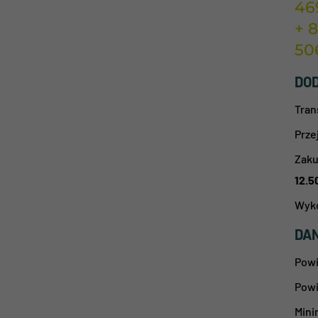
46
+ 
50
DO
Tran
Prze
Zaku
12.5
Wyko
DAN
Powi
Powi
Mini