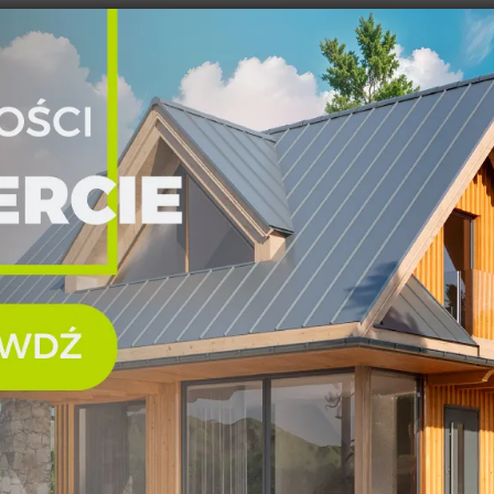
Pod
an
kos
wyc
usta
doczna
tra
owo
pow
achówka
pod
ofe
par
 ściany
an nośnych
Obe
cen
ie strugana, widoczna
tym
prz
owo
zybowe, drewnopodobne