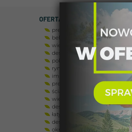
OFERTA OBEJMUJE:
prefabrykowane elementy ści
belki stropowe strugane
więźba dachowa strugana wi
deskowanie dachu nakrokwi
pokrycie dachowe – blachod
rynny i wykończenia dachu
impregnowana podwalina pod
prefabrykowane elementy ści
ściany działowe parteru z bali
więźba dachowa czterostronn
deskowanie dachu nakrokwi
łaty i kontrłaty dachowe
deski zarynnowe, wiatrownice
okna PCV prostokątne, trzys