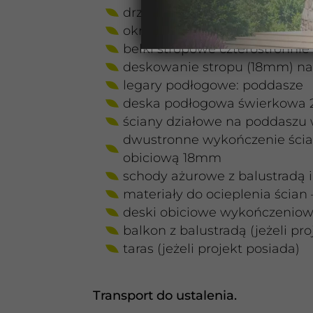
drzwi wejściowe drewniane
okna dachowe (jeżeli projekt 
belki stropowe czterostronnie
deskowanie stropu (18mm) na
legary podłogowe: poddasze
deska podłogowa świerkowa
ściany działowe na poddaszu w
dwustronne wykończenie ścia
obiciową 18mm
schody ażurowe z balustradą i
materiały do ocieplenia ścian 
deski obiciowe wykończeniow
balkon z balustradą (jeżeli pro
taras (jeżeli projekt posiada)
Transport do ustalenia.