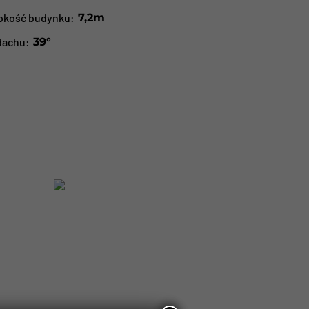
okość budynku:
7,2m
dachu:
39°