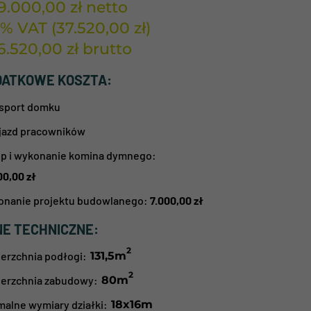
9.000,00
zł
netto
8% VAT (
37.520,00
zł
)
6.520,00
zł
brutto
DATKOWE KOSZTA:
sport domku
jazd pracowników
p i wykonanie komina dymnego:
00,00
zł
nanie projektu budowlanego:
7.000,00
zł
E TECHNICZNE:
2
erzchnia podłogi:
131,5
m
2
erzchnia zabudowy:
80
m
malne wymiary działki:
18x16m