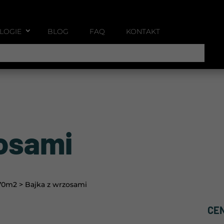
LOGIE
BLOG
FAQ
KONTAKT
zosami
70m2
>
Bajka z wrzosami
CE