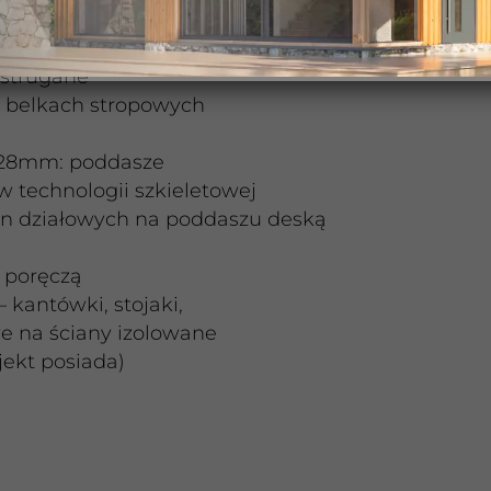
posiada)
 strugane
 belkach stropowych
 28mm: poddasze
 technologii szkieletowej
n działowych na poddaszu deską
 poręczą
– kantówki, stojaki,
e na ściany izolowane
jekt posiada)