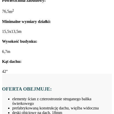
Powierzchnia zabudowy:
2
76,5
m
Minimalne wymiary działki:
15,5x13,5m
Wysokość budynku:
6,7m
Kąt dachu:
42°
OFERTA OBEJMUJE:
elementy ścian z czterostronnie struganego balika
świerkowego
prefabrykowaną konstrukcję dachu, więźba widoczna
deski obiciowe na dach, 18mm