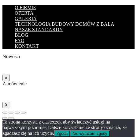
O FIRMIE
OFERTA
GALERIA
TECHNOLOGIA BUDOWY DOMÓW Z BALA
NASZE STANDARDY
BLOG
FAQ
KONTAKT
Nowosci
×
Zamówienie
X
Ta strona korzysta z ciasteczek aby świadczyć usługi na
najwyższym poziomie. Dalsze korzystanie ze strony oznacza, że
zgadzasz się na ich użycie.
Zgoda
Nie wyrażam zgody