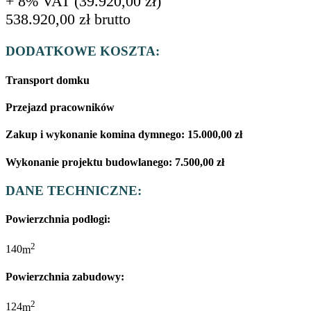
+ 8% VAT (
39.920,00
zł
)
538.920,00
zł
brutto
DODATKOWE KOSZTA:
Transport domku
Przejazd pracowników
Zakup i wykonanie komina dymnego:
15.000,00
zł
Wykonanie projektu budowlanego:
7.500,00
zł
DANE TECHNICZNE:
Powierzchnia podłogi:
2
140
m
Powierzchnia zabudowy:
2
124
m