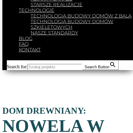
STARSZE REALIZACJE
TECHNOLOGIE
TECHNOLOGIA BUDOWY DOMÓW Z BALA
TECHNOLOGIA BUDOWY DOMÓW
SZKIELETOWYCH
NASZE STANDARDY
BLOG
FAQ
KONTAKT
Search for:
Search Button
DOM DREWNIANY:
NOWELA W