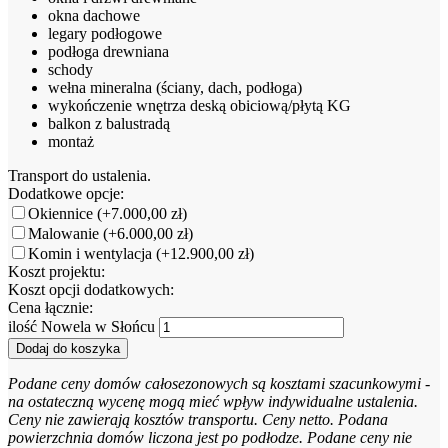
okna dachowe
legary podłogowe
podłoga drewniana
schody
wełna mineralna (ściany, dach, podłoga)
wykończenie wnętrza deską obiciową/płytą KG
balkon z balustradą
montaż
Transport do ustalenia.
Dodatkowe opcje:
Okiennice
(+7.000,00 zł)
Malowanie
(+6.000,00 zł)
Komin i wentylacja
(+12.900,00 zł)
Koszt projektu:
Koszt opcji dodatkowych:
Cena łącznie:
ilość Nowela w Słońcu
Dodaj do koszyka
Podane ceny domów całosezonowych są kosztami szacunkowymi -
na ostateczną wycenę mogą mieć wpływ indywidualne ustalenia.
Ceny nie zawierają kosztów transportu. Ceny netto. Podana
powierzchnia domów liczona jest po podłodze. Podane ceny nie