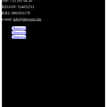
NIP: 735 291 04 20
REGON: 524052511
KRS: 0001011170
e-mail:
info@drewnex.biz
Obserwuj
Obserwuj
Obserwuj