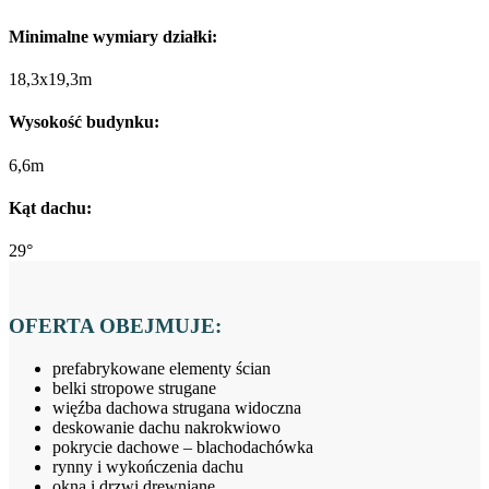
Minimalne wymiary działki:
18,3x19,3m
Wysokość budynku:
6,6m
Kąt dachu:
29°
OFERTA OBEJMUJE:
prefabrykowane elementy ścian
belki stropowe strugane
więźba dachowa strugana widoczna
deskowanie dachu nakrokwiowo
pokrycie dachowe – blachodachówka
rynny i wykończenia dachu
okna i drzwi drewniane